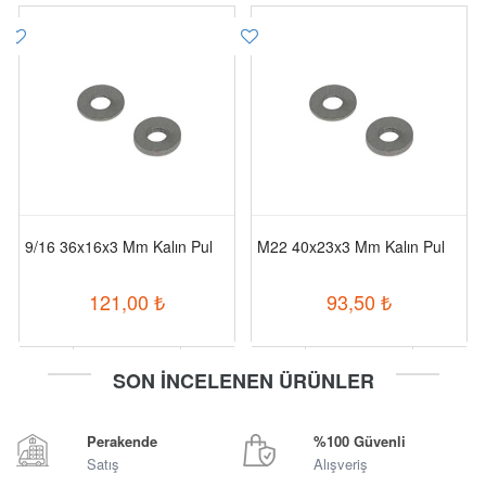
9/16 36x16x3 Mm Kalın Pul
M22 40x23x3 Mm Kalın Pul
121,00
₺
93,50
₺
-
+
-
+
SON İNCELENEN ÜRÜNLER
Sepete Ekle
Sepete Ekle
Perakende
%100 Güvenli
Satış
Alışveriş