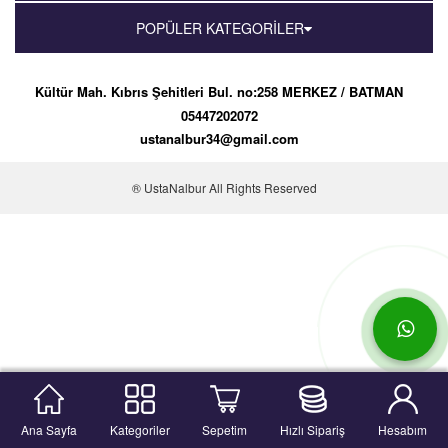
POPÜLER KATEGORİLER
Kültür Mah. Kıbrıs Şehitleri Bul. no:258 MERKEZ / BATMAN
05447202072
ustanalbur34@gmail.com
® UstaNalbur All Rights Reserved
Ana Sayfa
Kategoriler
Sepetim
Hızlı Sipariş
Hesabım