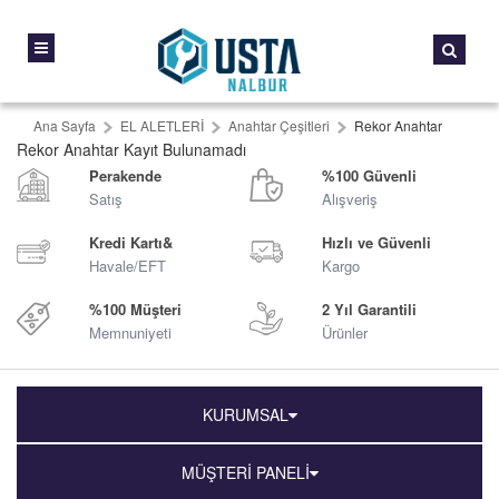
Ana Sayfa
EL ALETLERİ
Anahtar Çeşitleri
Rekor Anahtar
Rekor Anahtar Kayıt Bulunamadı
Perakende
%100 Güvenli
Satış
Alışveriş
Kredi Kartı&
Hızlı ve Güvenli
Havale/EFT
Kargo
%100 Müşteri
2 Yıl Garantili
Memnuniyeti
Ürünler
KURUMSAL
MÜŞTERİ PANELİ