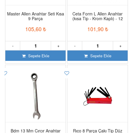
Master Allen Anahtar Seti Kısa
Ceta Form L Allen Anahtar
9 Parça
(kısa Tip - Krom Kaplı) - 12
Mm
105,60
₺
101,90
₺
-
+
-
+
Sepete Ekle
Sepete Ekle
Bdm 13 Mm Cırcır Anahtar
Rıco 8 Parça Çakı Tip Düz