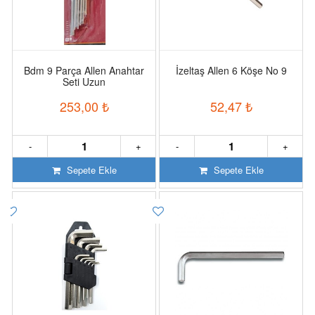
Bdm 9 Parça Allen Anahtar
İzeltaş Allen 6 Köşe No 9
Seti Uzun
253,00
₺
52,47
₺
-
+
-
+
Sepete Ekle
Sepete Ekle