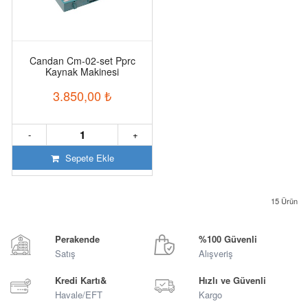
Candan Cm-02-set Pprc
Kaynak Makinesi
3.850,00
₺
-
+
Sepete Ekle
15
Ürün
Perakende
%100 Güvenli
Satış
Alışveriş
Kredi Kartı&
Hızlı ve Güvenli
Havale/EFT
Kargo