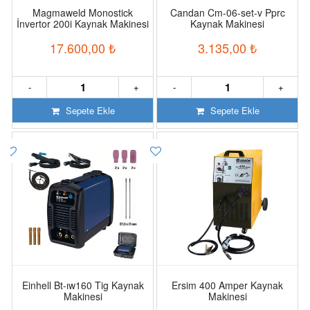
Magmaweld Monostick
Candan Cm-06-set-v Pprc
İnvertor 200i Kaynak Makinesi
Kaynak Makinesi
17.600,00
₺
3.135,00
₺
-
+
-
+
Sepete Ekle
Sepete Ekle
Einhell Bt-ıw160 Tig Kaynak
Ersim 400 Amper Kaynak
Makinesi
Makinesi