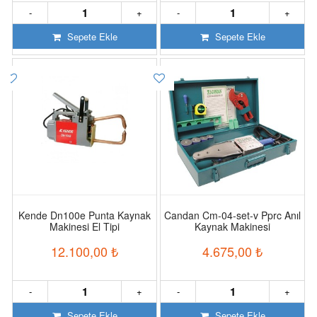
-
+
-
+
Sepete Ekle
Sepete Ekle
Kende Dn100e Punta Kaynak
Candan Cm-04-set-v Pprc Anıl
Makinesi El Tipi
Kaynak Makinesi
12.100,00
₺
4.675,00
₺
-
+
-
+
Sepete Ekle
Sepete Ekle