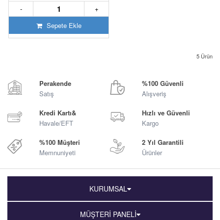
-
+
Sepete Ekle
5
Ürün
Perakende
%100 Güvenli
Satış
Alışveriş
Kredi Kartı&
Hızlı ve Güvenli
Havale/EFT
Kargo
%100 Müşteri
2 Yıl Garantili
Memnuniyeti
Ürünler
KURUMSAL
MÜŞTERİ PANELİ