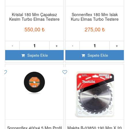
Kristal 180 Mm Çapaksız
Sonnenflex 180 Mm Islak
Kesim Turbo Elmas Testere
Kuru Elmas Turbo Testere
550,00
₺
275,00
₺
-
+
-
+
Sepete Ekle
Sepete Ekle
Sonnenflex 400x4.5 Mm Profil
Makita B-03850 190 Mm X 20