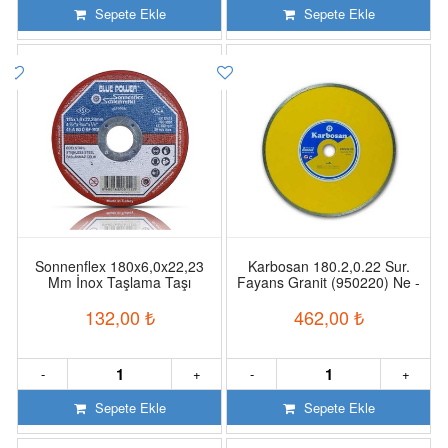
Sepete Ekle
Sepete Ekle
Sonnenflex 180x6,0x22,23
Karbosan 180.2,0.22 Sur.
Mm İnox Taşlama Taşı
Fayans Granit (950220) Ne -
Bk 010
132,00
₺
462,00
₺
-
+
-
+
Sepete Ekle
Sepete Ekle