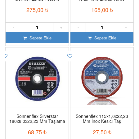
Testere
275,00
₺
165,00
₺
-
+
-
+
Sepete Ekle
Sepete Ekle
Sonnenflex Silverstar
Sonnenflex 115x1,0x22,23
180x8,0x22,23 Mm Taşlama
Mm İnox Kesici Taş
Taşı Göbekli
68,75
₺
27,50
₺