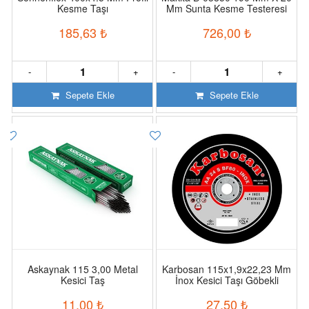
Kesme Taşı
Mm Sunta Kesme Testeresi
185,63
₺
726,00
₺
-
+
-
+
Sepete Ekle
Sepete Ekle
Askaynak 115 3,00 Metal
Karbosan 115x1,9x22,23 Mm
Kesici Taş
İnox Kesici Taşı Göbekli
11,00
₺
27,50
₺