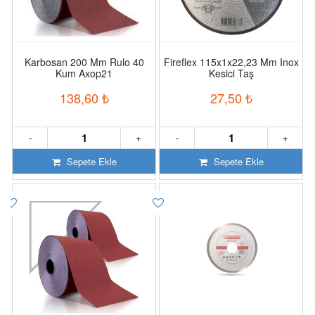
Karbosan 200 Mm Rulo 40
Fireflex 115x1x22,23 Mm Inox
Kum Axop21
Kesici Taş
138,60
₺
27,50
₺
-
+
-
+
Sepete Ekle
Sepete Ekle