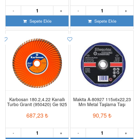
-
+
-
+
Sepete Ekle
Sepete Ekle
Karbosan 180.2,4.22 Kanallı
Makita A-80927 115x6x22,23
Turbo Granit (950420) Ge 925
Mm Metal Taşlama Taşı
Göbekli
687,23
₺
90,75
₺
-
+
-
+