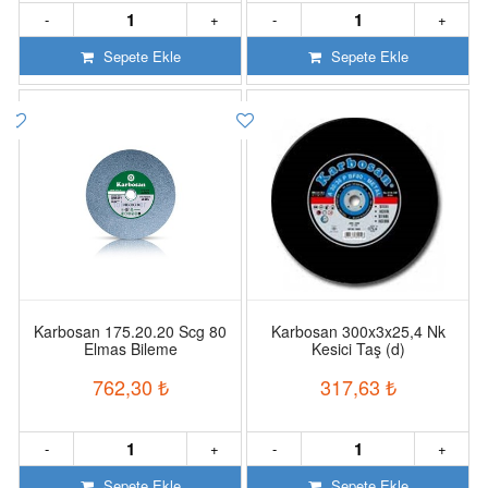
-
+
-
+
Sepete Ekle
Sepete Ekle
Karbosan 175.20.20 Scg 80
Karbosan 300x3x25,4 Nk
Elmas Bileme
Kesici Taş (d)
762,30
₺
317,63
₺
-
+
-
+
Sepete Ekle
Sepete Ekle