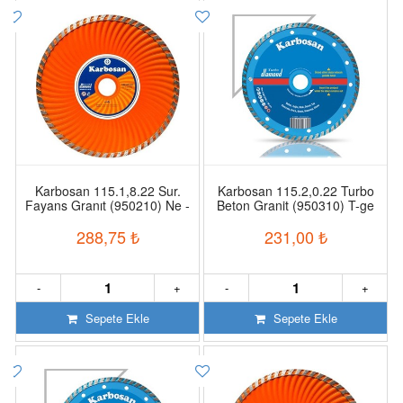
Karbosan 115.1,8.22 Sur.
Karbosan 115.2,0.22 Turbo
Fayans Granıt (950210) Ne -
Beton Granit (950310) T-ge
Bk 010
920
288,75
₺
231,00
₺
-
+
-
+
Sepete Ekle
Sepete Ekle