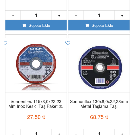
-
+
-
+
Sepete Ekle
Sepete Ekle
Sonnenflex 115x3,0x22,23
Sonnenflex 130x8,0x22,23mm
Mm İnox Kesici Taş Paket 25
Metal Taşlama Taşı
Li
27,50
₺
68,75
₺
-
+
-
+