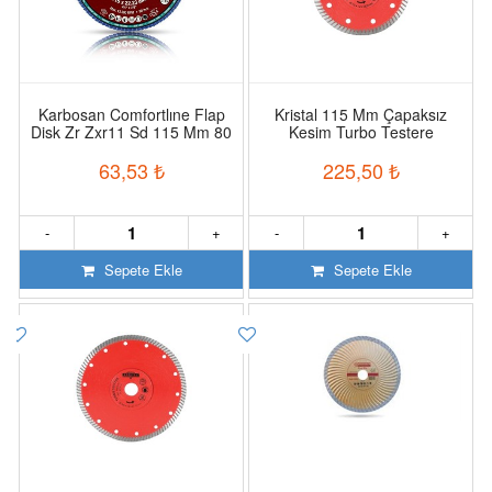
Karbosan Comfortlıne Flap
Kristal 115 Mm Çapaksız
Disk Zr Zxr11 Sd 115 Mm 80
Kesim Turbo Testere
Kum Konik
63,53
₺
225,50
₺
-
+
-
+
Sepete Ekle
Sepete Ekle