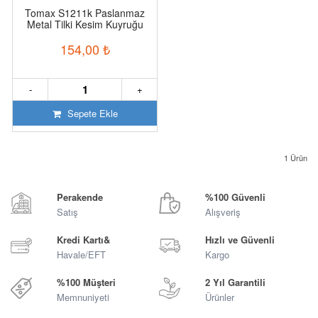
Tomax S1211k Paslanmaz
Metal Tilki Kesim Kuyruğu
300mm/8.5mm
154,00
₺
-
+
Sepete Ekle
1
Ürün
Perakende
%100 Güvenli
Satış
Alışveriş
Kredi Kartı&
Hızlı ve Güvenli
Havale/EFT
Kargo
%100 Müşteri
2 Yıl Garantili
Memnuniyeti
Ürünler