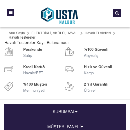
Ana Sayfa
ELEKTRİKLİ, AKÜLÜ, HAVALI
Havalı El Aletleri
Havalı Testereler
Havalı Testereler Kayıt Bulunamadı
Perakende
%100 Güvenli
Satış
Alışveriş
Kredi Kartı&
Hızlı ve Güvenli
Havale/EFT
Kargo
%100 Müşteri
2 Yıl Garantili
Memnuniyeti
Ürünler
KURUMSAL
MÜŞTERİ PANELİ