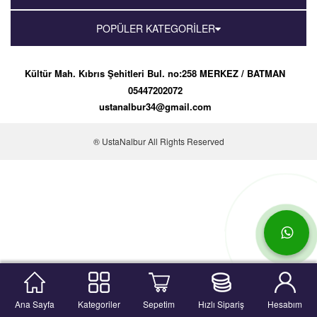
POPÜLER KATEGORİLER
Kültür Mah. Kıbrıs Şehitleri Bul. no:258 MERKEZ / BATMAN
05447202072
ustanalbur34@gmail.com
® UstaNalbur All Rights Reserved
Ana Sayfa
Kategoriler
Sepetim
Hızlı Sipariş
Hesabım