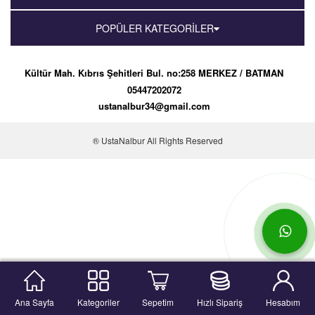
POPÜLER KATEGORİLER
Kültür Mah. Kıbrıs Şehitleri Bul. no:258 MERKEZ / BATMAN
05447202072
ustanalbur34@gmail.com
® UstaNalbur All Rights Reserved
Ana Sayfa
Kategoriler
Sepetim
Hızlı Sipariş
Hesabım