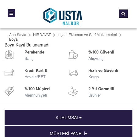
Ana Sayfa
HIRDAVAT
İnşaat Ekipman ve Sarf Malzemeleri
Boya
Boya Kayıt Bulunamadı
Perakende
%100 Güvenli
Satış
Alışveriş
Kredi Kartı&
Hızlı ve Güvenli
Havale/EFT
Kargo
%100 Müşteri
2 Yıl Garantili
Memnuniyeti
Ürünler
KURUMSAL
MÜŞTERİ PANELİ