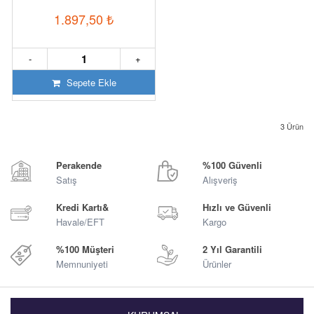
1.897,50
₺
-
+
Sepete Ekle
3
Ürün
Perakende
%100 Güvenli
Satış
Alışveriş
Kredi Kartı&
Hızlı ve Güvenli
Havale/EFT
Kargo
%100 Müşteri
2 Yıl Garantili
Memnuniyeti
Ürünler