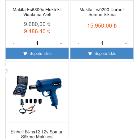
Makita Fs6300x Elektrikli
Makita Tw0200 Darbeli
Vidalama Aleti
Somun Sıkma
9.680,00
₺
15.950,00
₺
9.486,40
₺
-
+
-
+
Sepete Ekle
Sepete Ekle
Einhell Bt-hs12 12v Somun
Sökme Makinesi