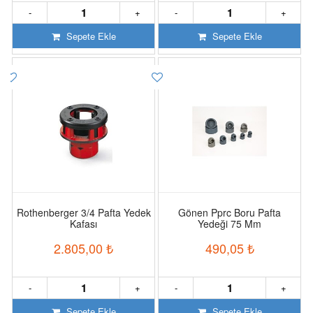
-
+
-
+
Sepete Ekle
Sepete Ekle
Rothenberger 3/4 Pafta Yedek
Gönen Pprc Boru Pafta
Kafası
Yedeği 75 Mm
2.805,00
₺
490,05
₺
-
+
-
+
Sepete Ekle
Sepete Ekle