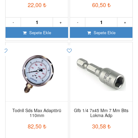
22,00
₺
60,50
₺
-
+
-
+
Sepete Ekle
Sepete Ekle
Todrıll Sds Max Adaptörü
Gfb 1/4 7x45 Mm 7 Mm Bits
110mm
Lokma Adp
82,50
₺
30,58
₺