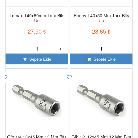
Tomax T40x50mm Torx Bits
Roney T40x50 Mm Torx Bits
Uc
Uc
27,50
₺
23,65
₺
-
+
-
+
Sepete Ekle
Sepete Ekle
Gfb 1/4 13x45 Mm 13 Mm Bits
Gfb 1/4 12x45 Mm 12 Mm Bits