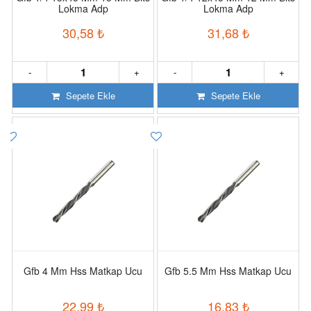
Lokma Adp
Lokma Adp
30,58
₺
31,68
₺
-
+
-
+
Sepete Ekle
Sepete Ekle
Gfb 4 Mm Hss Matkap Ucu
Gfb 5.5 Mm Hss Matkap Ucu
22,99
₺
16,83
₺