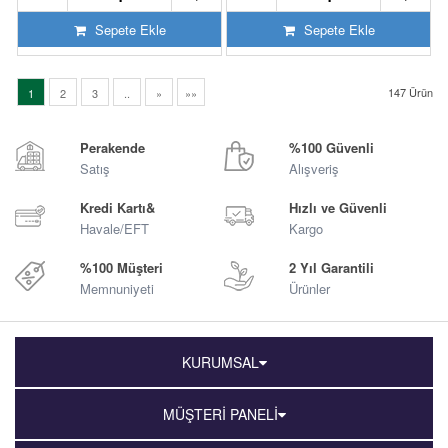
Sepete Ekle
Sepete Ekle
147
Ürün
1
2
3
..
»
»»
Perakende
%100 Güvenli
Satış
Alışveriş
Kredi Kartı&
Hızlı ve Güvenli
Havale/EFT
Kargo
%100 Müşteri
2 Yıl Garantili
Memnuniyeti
Ürünler
KURUMSAL
MÜŞTERİ PANELİ