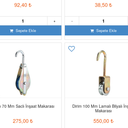
92,40
₺
38,50
₺
+
-
Sepete Ekle
Sepete Ekle
m 70 Mm Saclı İnşaat Makarası
Dirim 100 Mm Lamalı Bilyalı İn
Makarası
275,00
₺
550,00
₺