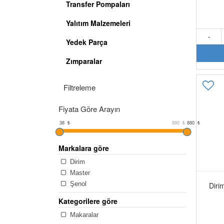
Transfer Pompaları
Yalıtım Malzemeleri
-
Yedek Parça
Zımparalar
Filtreleme
Fiyata Göre Arayın
38
38
₺
880
₺
880
₺
Markalara göre
Dirim
Master
Şenol
Diri
Kategorilere göre
Makaralar