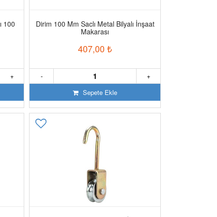
ı 100
Dirim 100 Mm Saclı Metal Bilyalı İnşaat
Makarası
407,00
₺
+
-
+
Sepete Ekle