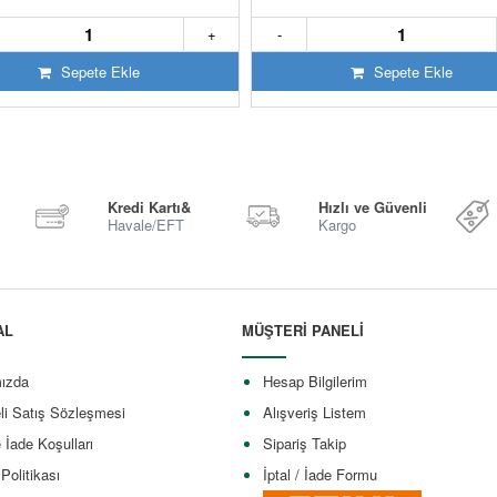
+
-
Sepete Ekle
Sepete Ekle
Kredi Kartı&
Hızlı ve Güvenli
Havale/EFT
Kargo
AL
MÜŞTERİ PANELİ
ızda
Hesap Bilgilerim
li Satış Sözleşmesi
Alışveriş Listem
e İade Koşulları
Sipariş Takip
 Politikası
İptal / İade Formu