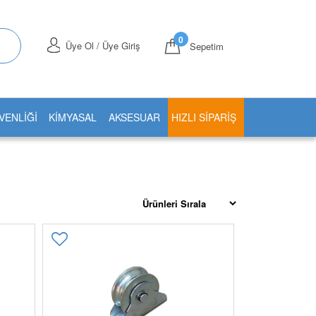
0
Üye Ol / Üye Giriş
Sepetim
VENLİĞİ
KİMYASAL
AKSESUAR
HIZLI SIPARIŞ