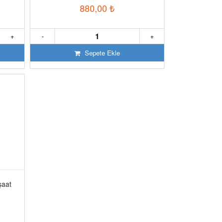
880,00
₺
+
-
+
Sepete Ekle
şaat