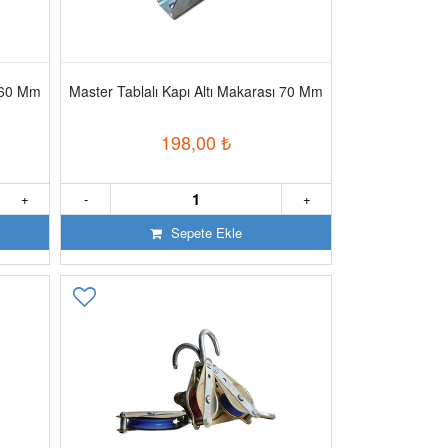
ı 60 Mm
Master Tablalı Kapı Altı Makarası 70 Mm
198,00
₺
+
-
+
Sepete Ekle