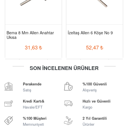
Bema 8 Mm Allen Anahtar
İzeltaş Allen 6 Köşe No 9
Ukısa
31,63
₺
52,47
₺
-
+
-
+
SON İNCELENEN ÜRÜNLER
Sepete Ekle
Sepete Ekle
Perakende
%100 Güvenli
Satış
Alışveriş
Kredi Kartı&
Hızlı ve Güvenli
Havale/EFT
Kargo
%100 Müşteri
2 Yıl Garantili
Memnuniyeti
Ürünler