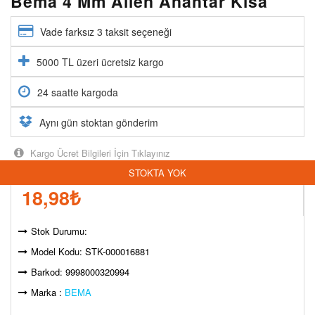
Bema 4 Mm Allen Anahtar Kısa
Vade farksız 3 taksit seçeneği
5000 TL üzeri ücretsiz kargo
24 saatte kargoda
Aynı gün stoktan gönderim
Kargo Ücret Bilgileri İçin Tıklayınız
STOKTA YOK
18,98
₺
Stok Durumu:
Model Kodu: STK-000016881
Barkod: 9998000320994
Marka :
BEMA