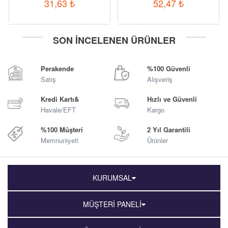
31,63
₺
52,47
₺
-
+
-
+
SON İNCELENEN ÜRÜNLER
Sepete Ekle
Sepete Ekle
Perakende
%100 Güvenli
Satış
Alışveriş
Kredi Kartı&
Hızlı ve Güvenli
Havale/EFT
Kargo
%100 Müşteri
2 Yıl Garantili
Memnuniyeti
Ürünler
KURUMSAL
MÜŞTERİ PANELİ