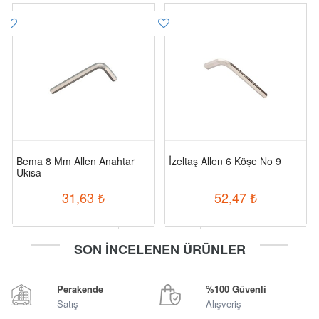
Bema 8 Mm Allen Anahtar
İzeltaş Allen 6 Köşe No 9
Ukısa
31,63
₺
52,47
₺
-
+
-
+
SON İNCELENEN ÜRÜNLER
Sepete Ekle
Sepete Ekle
Perakende
%100 Güvenli
Satış
Alışveriş