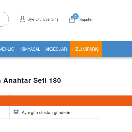
0
Üye Ol / Üye Giriş
Sepetim
VENLİĞİ
KİMYASAL
AKSESUAR
HIZLI SIPARIŞ
n Anahtar Seti 180
5000 TL üzeri ücretsiz kargo
Aynı gün stoktan gönderim