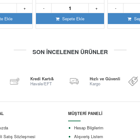
+
-
+
-
e Ekle
Sepete Ekle
Sep
SON İNCELENEN ÜRÜNLER
Kredi Kartı&
Hızlı ve Güvenli
Havale/EFT
Kargo
AL
MÜŞTERİ PANELİ
ızda
Hesap Bilgilerim
li Satış Sözleşmesi
Alışveriş Listem