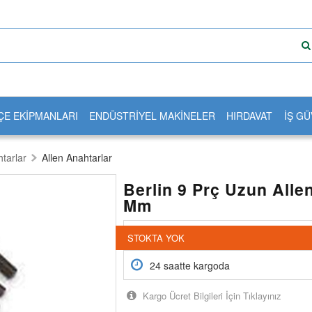
ÇE EKİPMANLARI
ENDÜSTRİYEL MAKİNELER
HIRDAVAT
İŞ GÜ
tarlar
Allen Anahtarlar
Berlin 9 Prç Uzun Alle
Mm
Vade farksız 3 taksit seçeneği
STOKTA YOK
24 saatte kargoda
Kargo Ücret Bilgileri İçin Tıklayınız