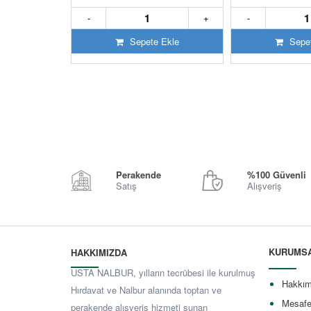
+
-
+
-
 Ekle
Sepete Ekle
Sepet
Perakende
%100 Güvenli
Satış
Alışveriş
KURUMS
HAKKIMIZDA
USTA NALBUR, yılların tecrübesi ile kurulmuş
Hakkım
Hırdavat ve Nalbur alanında toptan ve
Mesafe
perakende alışveriş hizmeti sunan