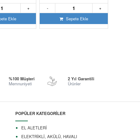
+
-
+
-
ete Ekle
Sepete Ekle
S
%100 Müşteri
2 Yıl Garantili
Memnuniyeti
Ürünler
POPÜLER KATEGORİLER
EL ALETLERİ
ELEKTRİKLİ, AKÜLÜ, HAVALI