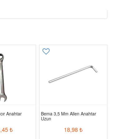
ır Anahtar
Bema 3,5 Mm Allen Anahtar
Bema 10 Mm 
Uzun
Uzun
,45
₺
18,98
₺
8