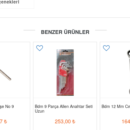
çenekleri
BENZER ÜRÜNLER
öşe No 9
Bdm 9 Parça Allen Anahtar Seti
Bdm 12 Mm Cırc
Uzun
7
₺
253,00
₺
164