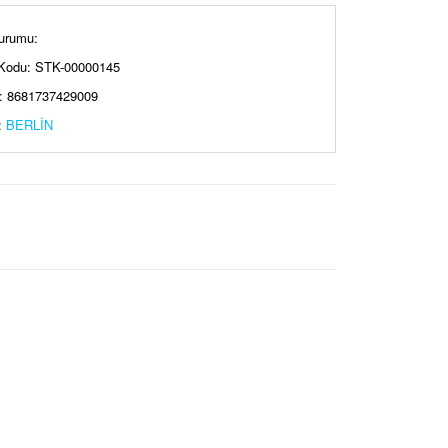
urumu:
Kodu: STK-00000145
: 8681737429009
:
BERLİN