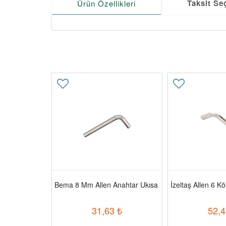
Taksit Se
Ürün Özellikleri
a U Kol 1/2
Bema 8 Mm Allen Anahtar Ukısa
İzeltaş Allen 6 K
0
₺
31,63
₺
52,4