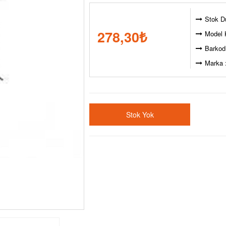
Stok D
278,30
₺
Model 
Barkod
Marka 
Stok Yok