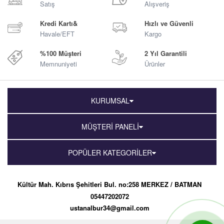
Satış
Alışveriş
Kredi Kartı&
Hızlı ve Güvenli
Havale/EFT
Kargo
%100 Müşteri
2 Yıl Garantili
Memnuniyeti
Ürünler
KURUMSAL
MÜŞTERİ PANELİ
POPÜLER KATEGORİLER
Kültür Mah. Kıbrıs Şehitleri Bul. no:258 MERKEZ / BATMAN
05447202072
ustanalbur34@gmail.com