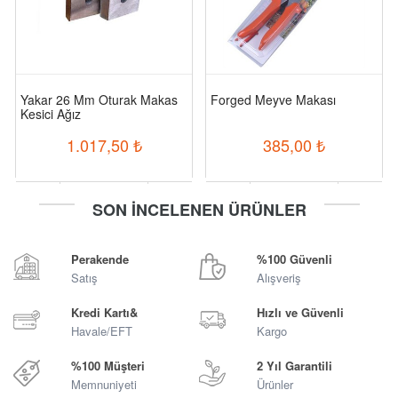
Yakar 26 Mm Oturak Makas
Forged Meyve Makası
Kesici Ağız
1.017,50
₺
385,00
₺
-
+
-
+
SON İNCELENEN ÜRÜNLER
Sepete Ekle
Sepete Ekle
Perakende
%100 Güvenli
Satış
Alışveriş
Kredi Kartı&
Hızlı ve Güvenli
Havale/EFT
Kargo
%100 Müşteri
2 Yıl Garantili
Memnuniyeti
Ürünler