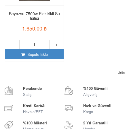
Beyazsu 7500w Elektrikli Su
Isıtıcı
1.650,00
₺
-
+
Sepete Ekle
1
Ürün
Perakende
%100 Güvenli
Satış
Alışveriş
Kredi Kartı&
Hızlı ve Güvenli
Havale/EFT
Kargo
%100 Müşteri
2 Yıl Garantili
Memnuniyeti
Ürünler