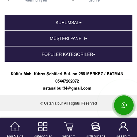
KURUMSAL
MÜŞTERİ PANELİ
POPÜLER KATEGORİLER
Kültür Mah. Kıbrıs Şehitleri Bul. no:258 MERKEZ / BATMAN
05447202072
ustanalbur34@gmail.com
® UstaNalbur All Rights Reserved
Ana Sayfa
Kategoriler
Sepetim
Hızlı Sipariş
Hesabım