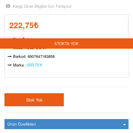
Kargo Ücret Bilgileri İçin Tıklayınız
222,75
₺
Stok Durumu:
STOKTA YOK
Model Kodu: DG-91
Barkod: 6907647183858
Marka :
BİR-TEK
Stok Yok
Ürün Özellikleri