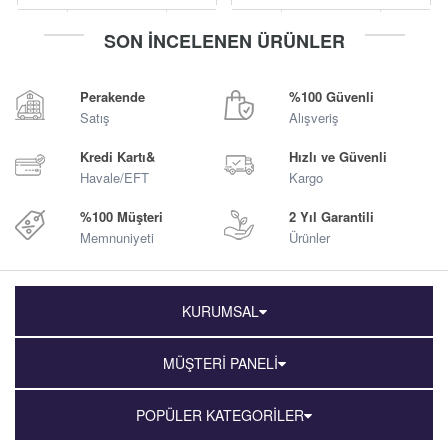
-
+
-
+
SON İNCELENEN ÜRÜNLER
Sepete Ekle
Sepete Ekle
Perakende
%100 Güvenli
Satış
Alışveriş
Kredi Kartı&
Hızlı ve Güvenli
Havale/EFT
Kargo
%100 Müşteri
2 Yıl Garantili
Memnuniyeti
Ürünler
KURUMSAL
MÜŞTERİ PANELİ
POPÜLER KATEGORİLER