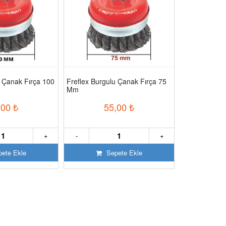
u Çanak Fırça 100
Freflex Burgulu Çanak Fırça 75
Ctm Sd Pro-1
Mm
Tel Fırça 17
,00
₺
55,00
₺
3
+
-
+
-
ete Ekle
Sepete Ekle
S