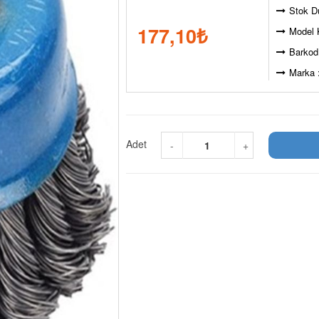
Stok D
177,10
₺
Model 
Barkod
Marka 
Adet
-
+