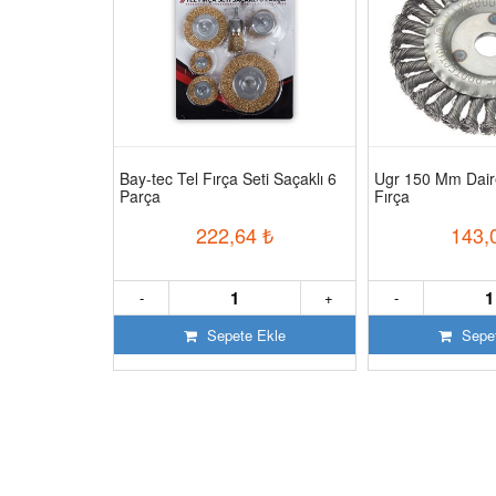
ırça 100x10
Bay-tec Tel Fırça Seti Saçaklı 6
Ugr 150 Mm Dair
Parça
Fırça
₺
222,64
₺
143,
+
-
+
-
 Ekle
Sepete Ekle
Sepet