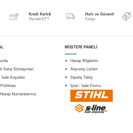
Kredi Kartı&
Hızlı ve Güvenli
Havale/EFT
Kargo
AL
MÜŞTERİ PANELİ
ızda
Hesap Bilgilerim
li Satış Sözleşmesi
Alışveriş Listem
e İade Koşulları
Sipariş Takip
 Politikası
İptal / İade Formu
Hesap Numaralarımız