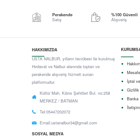
Perakende
%100 Güvenli
Satış
Alışveriş
KURUMS
HAKKIMIZDA
USTA NALBUR, yılların tecrübesi ile kurulmuş
Hakkım
Hırdavat ve Nalbur alanında toptan ve
Mesafe
perakende alışveriş hizmeti sunan
İptal v
platformudur.
Gizlilik
Kültür Mah. Kıbrıs Şehitleri Bul. no:258
Banka 
MERKEZ / BATMAN
İletişim
Tel:05447202072
Email:
ustanalbur34@gmail.com
SOSYAL MEDYA