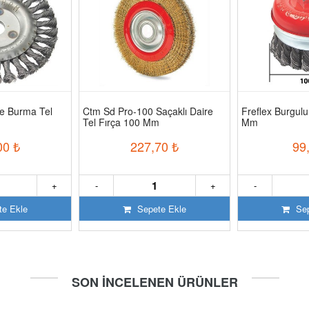
e Burma Tel
Ctm Sd Pro-100 Saçaklı Daire
Freflex Burgul
Tel Fırça 100 Mm
Mm
00
₺
227,70
₺
99
+
-
+
-
e Ekle
Sepete Ekle
Sep
SON İNCELENEN ÜRÜNLER