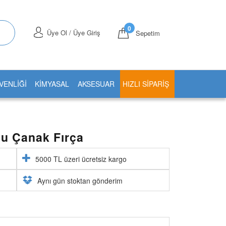
0
Üye Ol / Üye Giriş
Sepetim
VENLİĞİ
KİMYASAL
AKSESUAR
HIZLI SIPARIŞ
u Çanak Fırça
5000 TL üzeri ücretsiz kargo
Aynı gün stoktan gönderim