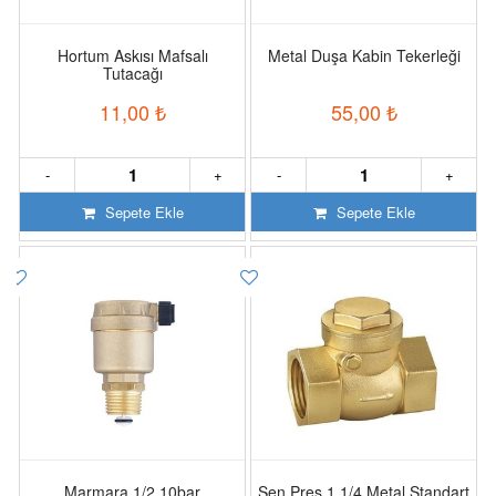
Hortum Askısı Mafsalı
Metal Duşa Kabin Tekerleği
Tutacağı
11,00
₺
55,00
₺
-
+
-
+
Sepete Ekle
Sepete Ekle
Marmara 1/2 10bar
Şen Pres 1 1/4 Metal Standart