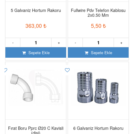
5 Galvaniz Hortum Rakoru
Fullwire Pdv Telefon Kablosu
2x0.50 Mm
363,00
₺
5,50
₺
-
+
-
+
Sepete Ekle
Sepete Ekle
Fırat Boru Pprc Ø20 C Kavisli
6 Galvaniz Hortum Rakoru
(dişi)