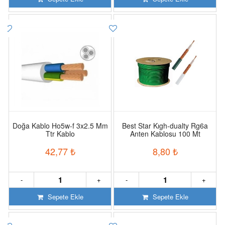
Doğa Kablo Ho5w-f 3x2.5 Mm
Best Star Kıgh-dualty Rg6a
Ttr Kablo
Anten Kablosu 100 Mt
42,77
₺
8,80
₺
-
+
-
+
Sepete Ekle
Sepete Ekle