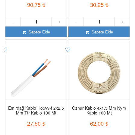
90,75
₺
30,25
₺
-
+
-
+
Sepete Ekle
Sepete Ekle
Emirdağ Kablo Ho5vv-f 2x2.5
Öznur Kablo 4x1.5 Mm Nym
Mm Ttr Kablo 100 Mt
Kablo 100 Mt
27,50
₺
62,00
₺