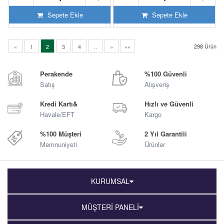
Sepete Ekle
Sepete Ekle
298
Ürün
«
1
2
3
4
..
»
»»
Perakende
%100 Güvenli
Satış
Alışveriş
Kredi Kartı&
Hızlı ve Güvenli
Havale/EFT
Kargo
%100 Müşteri
2 Yıl Garantili
Memnuniyeti
Ürünler
KURUMSAL
MÜŞTERİ PANELİ