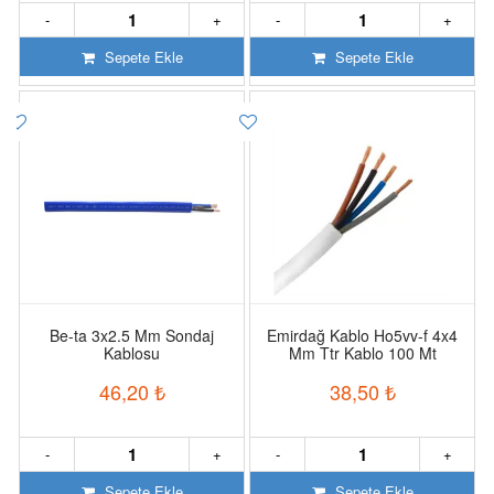
-
+
-
+
Sepete Ekle
Sepete Ekle
Be-ta 3x2.5 Mm Sondaj
Emirdağ Kablo Ho5vv-f 4x4
Kablosu
Mm Ttr Kablo 100 Mt
46,20
₺
38,50
₺
-
+
-
+
Sepete Ekle
Sepete Ekle