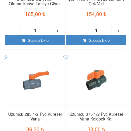
Otomatikhava Tahliye Cihazı
Çek Valf
165,00
₺
154,00
₺
-
+
-
+
Sepete Ekle
Sepete Ekle
Üzümcü 285 1/2 Pvc Küresel
Üzümcü 375 1/2 Pvc Küresel
Vana
Vana Kelebek Kol
36,30
₺
33,00
₺