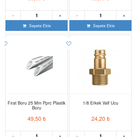
-
+
-
+
Sepete Ekle
Sepete Ekle
Fırat Boru 25 Mm Pprc Plastik
1/8 Erkek Valf Ucu
Boru
49,50
₺
24,20
₺
-
+
-
+