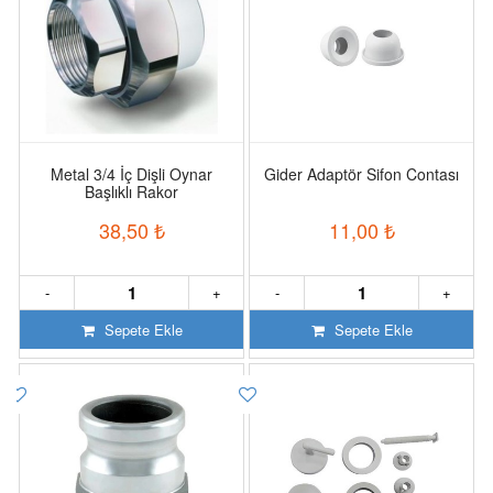
Metal 3/4 İç Dişli Oynar
Gider Adaptör Sifon Contası
Başlıklı Rakor
38,50
₺
11,00
₺
-
+
-
+
Sepete Ekle
Sepete Ekle