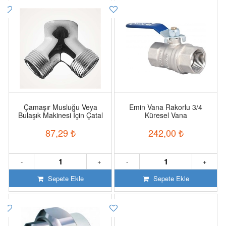
Çamaşır Musluğu Veya
Emin Vana Rakorlu 3/4
Bulaşık Makinesi İçin Çatal
Küresel Vana
Bağlantı Aparatı
87,29
₺
242,00
₺
-
+
-
+
Sepete Ekle
Sepete Ekle