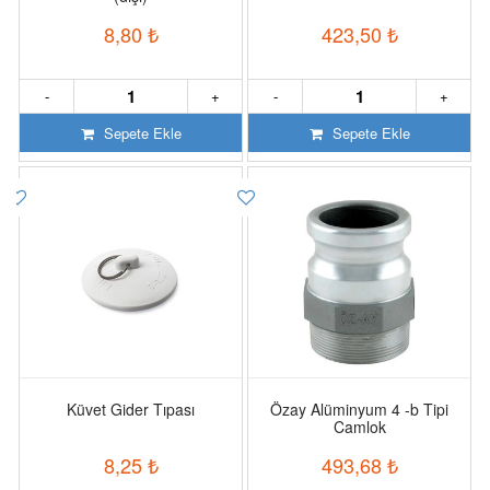
8,80
₺
423,50
₺
-
+
-
+
Sepete Ekle
Sepete Ekle
Küvet Gider Tıpası
Özay Alüminyum 4 -b Tipi
Camlok
8,25
₺
493,68
₺