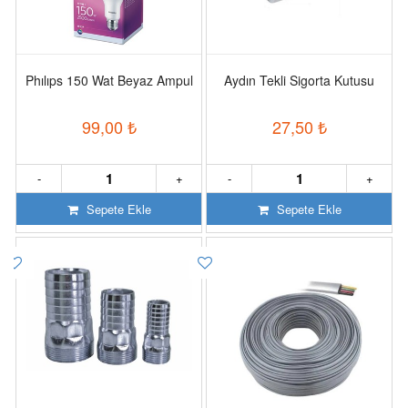
Phılıps 150 Wat Beyaz Ampul
Aydın Tekli Sigorta Kutusu
99,00
₺
27,50
₺
-
+
-
+
Sepete Ekle
Sepete Ekle