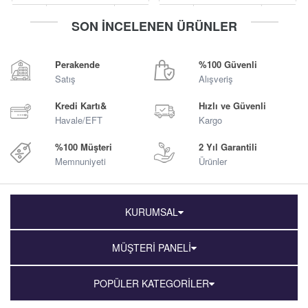
-
+
-
+
SON İNCELENEN ÜRÜNLER
Sepete Ekle
Sepete Ekle
Perakende
%100 Güvenli
Satış
Alışveriş
Kredi Kartı&
Hızlı ve Güvenli
Havale/EFT
Kargo
%100 Müşteri
2 Yıl Garantili
Memnuniyeti
Ürünler
KURUMSAL
MÜŞTERİ PANELİ
POPÜLER KATEGORİLER