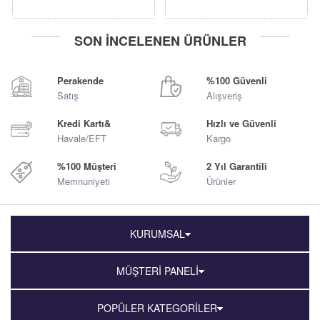
-
+
-
+
SON İNCELENEN ÜRÜNLER
Sepete Ekle
Sepete Ekle
Perakende
%100 Güvenli
Satış
Alışveriş
Kredi Kartı&
Hızlı ve Güvenli
Havale/EFT
Kargo
%100 Müşteri
2 Yıl Garantili
Memnuniyeti
Ürünler
KURUMSAL
MÜŞTERİ PANELİ
POPÜLER KATEGORİLER