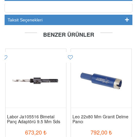
Taksit Seçenekleri
BENZER ÜRÜNLER
Labor Ja105516 Bimetal
Leo 22x80 Mm Granit Delme
Panç Adaptörü 9.5 Mm Sds
Pancı
La4 14/30
673,20
₺
792,00
₺