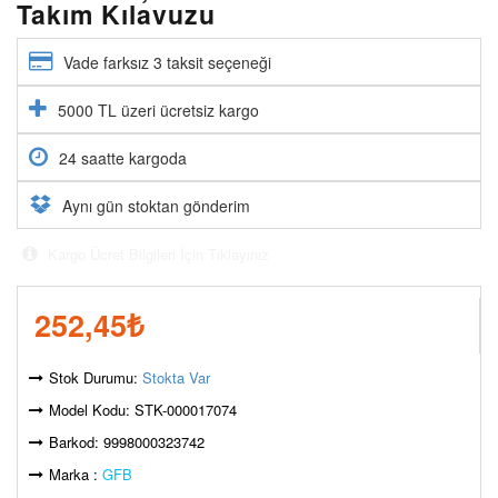
Takım Kılavuzu
Vade farksız 3 taksit seçeneği
5000 TL üzeri ücretsiz kargo
24 saatte kargoda
Aynı gün stoktan gönderim
Kargo Ücret Bilgileri İçin Tıklayınız
252,45
₺
Stok Durumu:
Stokta Var
Model Kodu: STK-000017074
Barkod: 9998000323742
Marka :
GFB