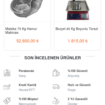
Mateka 75 Kg Hamur
Bozyel 40 Kg Boyunlu Terazi
Makinası
52.800,00
₺
1.815,00
₺
-
+
-
+
SON İNCELENEN ÜRÜNLER
Sepete Ekle
Sepete Ekle
Perakende
%100 Güvenli
Satış
Alışveriş
Kredi Kartı&
Hızlı ve Güvenli
Havale/EFT
Kargo
%100 Müşteri
2 Yıl Garantili
Memnuniyeti
Ürünler