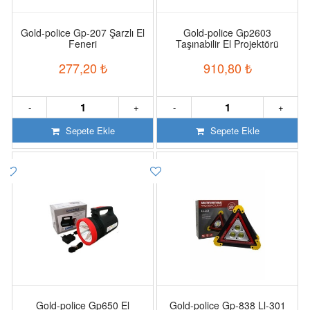
Gold-police Gp-207 Şarzlı El
Gold-police Gp2603
Feneri
Taşınabilir El Projektörü
277,20
₺
910,80
₺
-
+
-
+
Sepete Ekle
Sepete Ekle
Gold-police Gp650 El
Gold-police Gp-838 Ll-301