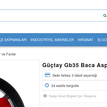
ÇE EKİPMANLARI
ENDÜSTRİYEL MAKİNELER
HIRDAVAT
İŞ GÜ
r ve Fanlar
Güçtay Gb35 Baca Asp
Vade farksız 3 taksit seçeneği
24 saatte kargoda
Kargo Ücret Bilgileri İçin Tıklayınız