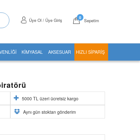
0
Üye Ol / Üye Giriş
Sepetim
VENLİĞİ
KİMYASAL
AKSESUAR
HIZLI SIPARIŞ
iratörü
5000 TL üzeri ücretsiz kargo
Aynı gün stoktan gönderim