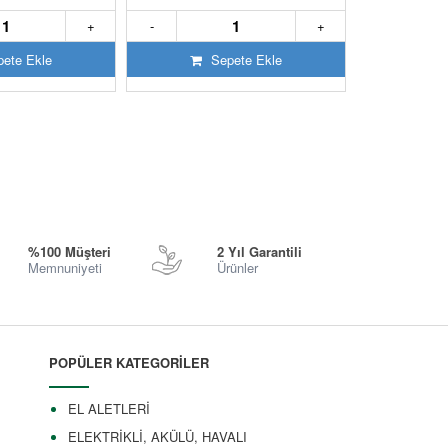
+
-
+
-
ete Ekle
Sepete Ekle
S
%100 Müşteri
2 Yıl Garantili
Memnuniyeti
Ürünler
POPÜLER KATEGORİLER
EL ALETLERİ
ELEKTRİKLİ, AKÜLÜ, HAVALI