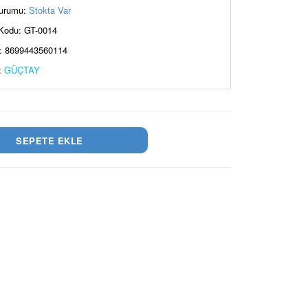
urumu:
Stokta Var
Kodu: GT-0014
: 8699443560114
:
GÜÇTAY