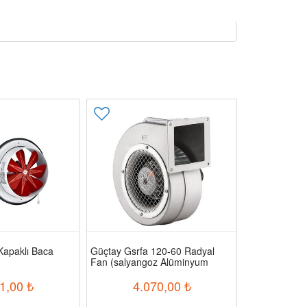
Kapaklı Baca
Güçtay Gsrfa 120-60 Radyal
Güçtay Gav50
Fan (salyangoz Alüminyum
Vantilatör
Gövdeli)
1,00
₺
4.070,00
₺
11.