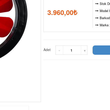
Stok D
3.960,00
₺
Model 
Barkod
Marka 
Adet
-
+