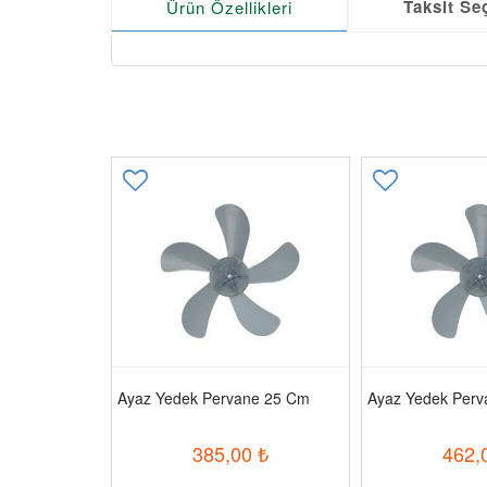
Taksit Se
Ürün Özellikleri
ar Tipi
Ayaz Yedek Pervane 25 Cm
Ayaz Yedek Per
00
₺
385,00
₺
462,