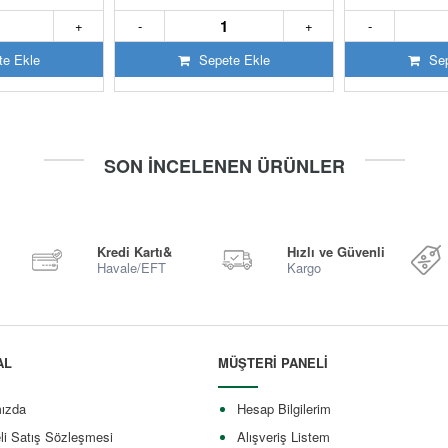
+
-
+
-
e Ekle
Sepete Ekle
Sep
SON İNCELENEN ÜRÜNLER
Kredi Kartı&
Hızlı ve Güvenli
Havale/EFT
Kargo
AL
MÜŞTERİ PANELİ
ızda
Hesap Bilgilerim
li Satış Sözleşmesi
Alışveriş Listem