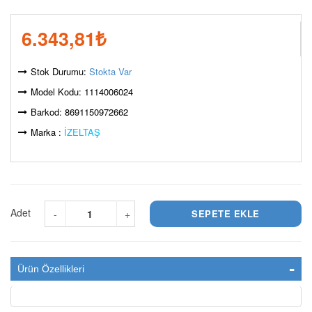
6.343,81
₺
Stok Durumu:
Stokta Var
Model Kodu: 1114006024
Barkod: 8691150972662
Marka :
İZELTAŞ
Adet
-
+
Ürün Özellikleri