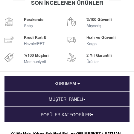
SON İNCELENEN ÜRÜNLER
Sepete Ekle
Sepete Ekle
Perakende
%100 Güvenli
Satış
Alışveriş
Kredi Kartı&
Hızlı ve Güvenli
Havale/EFT
Kargo
%100 Müşteri
2 Yıl Garantili
Memnuniyeti
Ürünler
KURUMSAL
MÜŞTERİ PANELİ
POPÜLER KATEGORİLER
Kültür Mah. Kıbrıs Şehitleri Bul. no:258 MERKEZ / BATMAN