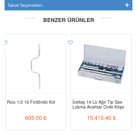
Taksit Seçenekleri
BENZER ÜRÜNLER
Rıco 1/2 16 Fırdöndü Kol
İzeltaş 14 Lü Ağır Tip Sae
Lokma Anahtar Oniki Köşe
Takım
605,00
₺
15.415,40
₺
-
+
-
+