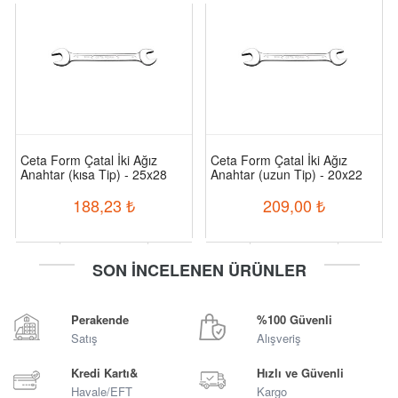
Ceta Form Çatal İki Ağız
Ceta Form Çatal İki Ağız
Anahtar (kısa Tip) - 25x28
Anahtar (uzun Tip) - 20x22
Mm
Mm
188,23
₺
209,00
₺
-
+
-
+
SON İNCELENEN ÜRÜNLER
Sepete Ekle
Sepete Ekle
Perakende
%100 Güvenli
Satış
Alışveriş
Kredi Kartı&
Hızlı ve Güvenli
Havale/EFT
Kargo