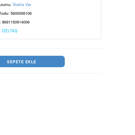
urumu:
Stokta Var
Kodu: 5600006106
: 8691150914006
:
İZELTAŞ