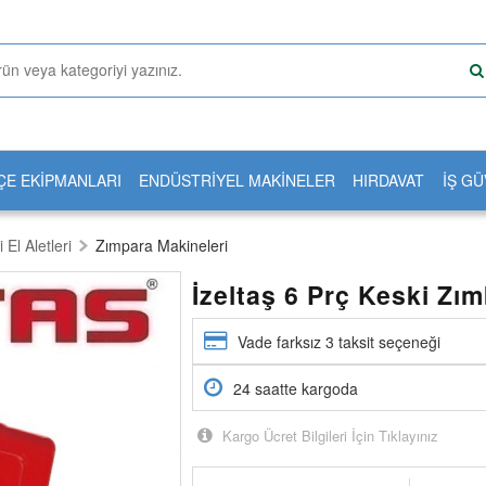
ÇE EKİPMANLARI
ENDÜSTRİYEL MAKİNELER
HIRDAVAT
İŞ GÜ
i El Aletleri
Zımpara Makineleri
İzeltaş 6 Prç Keski Zı
Vade farksız 3 taksit seçeneği
24 saatte kargoda
Kargo Ücret Bilgileri İçin Tıklayınız