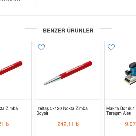
BENZER ÜRÜNLER
kta Zımba
İzeltaş 5x120 Nokta Zımba
Makita Bo4901 
Boyalı
Titreşim Aleti
21
₺
242,11
₺
9.07