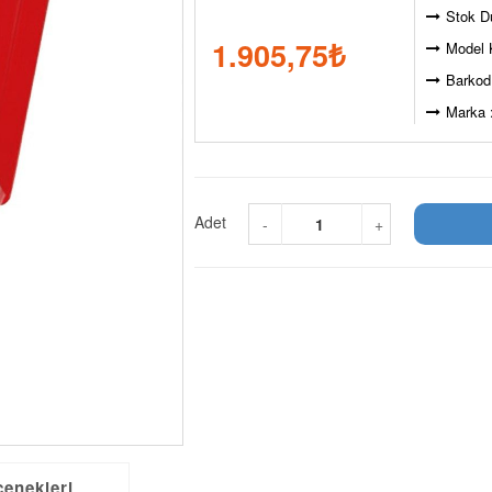
Stok D
1.905,75
₺
Model 
Barkod
Marka 
Adet
-
+
çenekleri