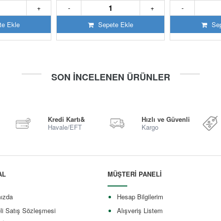
+
-
+
-
e Ekle
Sepete Ekle
Sep
SON İNCELENEN ÜRÜNLER
Kredi Kartı&
Hızlı ve Güvenli
Havale/EFT
Kargo
AL
MÜŞTERİ PANELİ
ızda
Hesap Bilgilerim
li Satış Sözleşmesi
Alışveriş Listem