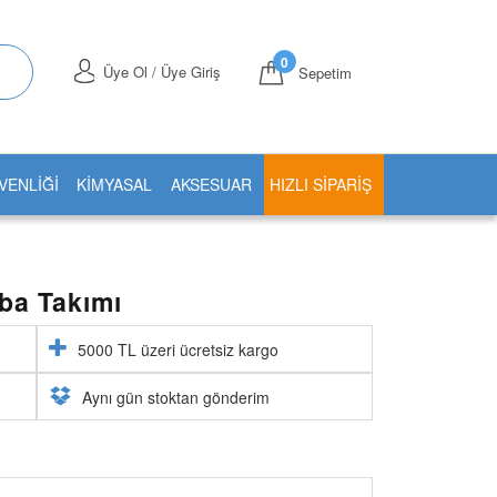
0
Üye Ol / Üye Giriş
Sepetim
VENLİĞİ
KİMYASAL
AKSESUAR
HIZLI SIPARIŞ
mba Takımı
5000 TL üzeri ücretsiz kargo
Aynı gün stoktan gönderim