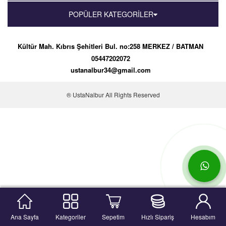
POPÜLER KATEGORİLER
Kültür Mah. Kıbrıs Şehitleri Bul. no:258 MERKEZ / BATMAN
05447202072
ustanalbur34@gmail.com
® UstaNalbur All Rights Reserved
Ana Sayfa
Kategoriler
Sepetim
Hızlı Sipariş
Hesabım