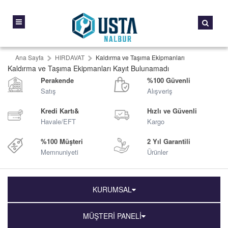
Ana Sayfa
HIRDAVAT
Kaldırma ve Taşıma Ekipmanları
Kaldırma ve Taşıma Ekipmanları Kayıt Bulunamadı
Perakende
%100 Güvenli
Satış
Alışveriş
Kredi Kartı&
Hızlı ve Güvenli
Havale/EFT
Kargo
%100 Müşteri
2 Yıl Garantili
Memnuniyeti
Ürünler
KURUMSAL
MÜŞTERİ PANELİ