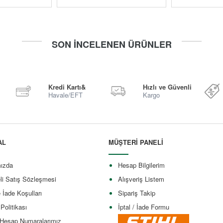
SON İNCELENEN ÜRÜNLER
Kredi Kartı&
Hızlı ve Güvenli
Havale/EFT
Kargo
AL
MÜŞTERİ PANELİ
ızda
Hesap Bilgilerim
li Satış Sözleşmesi
Alışveriş Listem
e İade Koşulları
Sipariş Takip
 Politikası
İptal / İade Formu
Hesap Numaralarımız