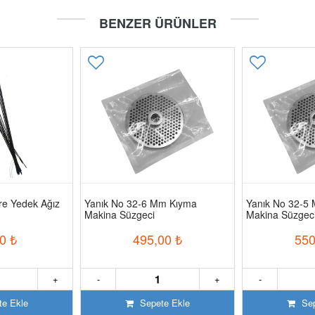
BENZER ÜRÜNLER
re Yedek Ağız
Yanık No 32-6 Mm Kıyma
Yanık No 32-5
Makina Süzgeci
Makina Süzgec
0
₺
495,00
₺
550
+
-
+
-
e Ekle
Sepete Ekle
Sep