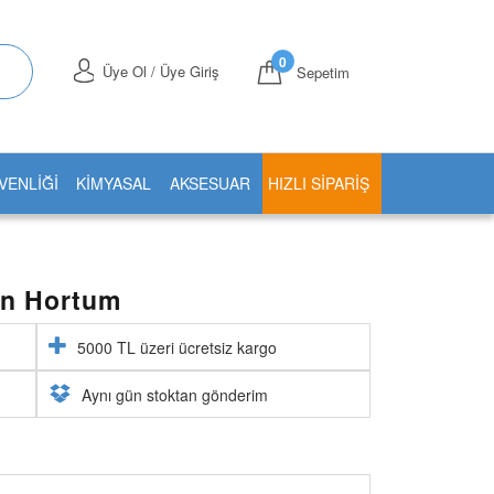
0
Üye Ol / Üye Giriş
Sepetim
VENLİĞİ
KİMYASAL
AKSESUAR
HIZLI SIPARIŞ
un Hortum
5000 TL üzeri ücretsiz kargo
Aynı gün stoktan gönderim