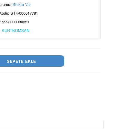
urumu:
Stokta Var
Kodu: STK-000017781
: 9998000330351
:
KURTBOMSAN