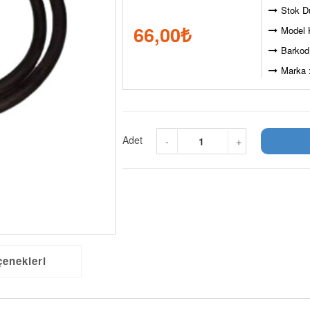
Stok D
66,00
₺
Model 
Barkod
Marka 
Adet
-
+
çenekleri