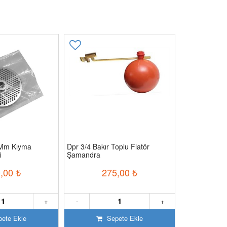
 Mm Kıyma
Dpr 3/4 Bakır Toplu Flatör
Yanık No 12
i
Şamandra
Makine Süzge
,00
₺
275,00
₺
2
+
-
+
-
ete Ekle
Sepete Ekle
S