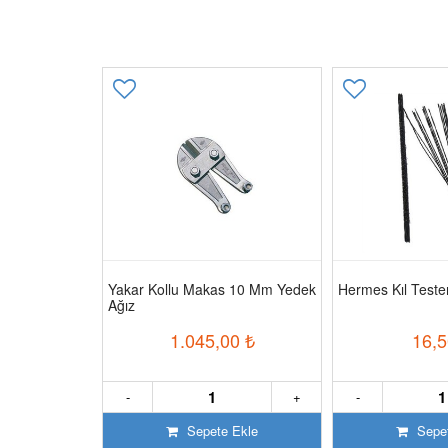
eposu
Yakar Kollu Makas 10 Mm Yedek
Hermes Kıl Teste
Ağız
0
₺
1.045,00
₺
16,5
+
-
+
-
 Ekle
Sepete Ekle
Sepet