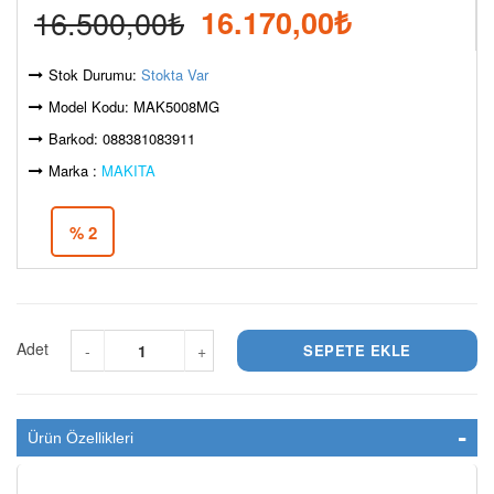
16.500,00
₺
16.170,00
₺
Stok Durumu:
Stokta Var
Model Kodu: MAK5008MG
Barkod: 088381083911
Marka :
MAKITA
% 2
Adet
-
+
Ürün Özellikleri