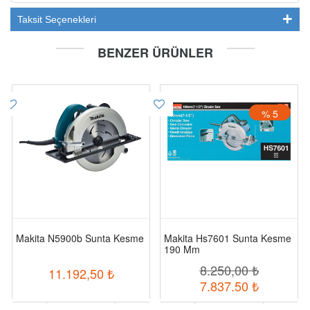
Taksit Seçenekleri
BENZER ÜRÜNLER
% 5
Makita N5900b Sunta Kesme
Makita Hs7601 Sunta Kesme
190 Mm
8.250,00
₺
11.192,50
₺
7.837,50
₺