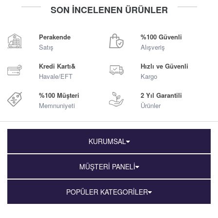
-
+
-
+
SON İNCELENEN ÜRÜNLER
Sepete Ekle
Sepete Ekle
Perakende
%100 Güvenli
Satış
Alışveriş
Kredi Kartı&
Hızlı ve Güvenli
Havale/EFT
Kargo
%100 Müşteri
2 Yıl Garantili
Memnuniyeti
Ürünler
KURUMSAL
MÜŞTERİ PANELİ
POPÜLER KATEGORİLER