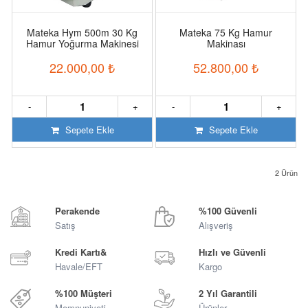
Mateka Hym 500m 30 Kg
Mateka 75 Kg Hamur
Hamur Yoğurma Makinesi
Makinası
22.000,00
₺
52.800,00
₺
-
+
-
+
Sepete Ekle
Sepete Ekle
2
Ürün
Perakende
%100 Güvenli
Satış
Alışveriş
Kredi Kartı&
Hızlı ve Güvenli
Havale/EFT
Kargo
%100 Müşteri
2 Yıl Garantili
Memnuniyeti
Ürünler