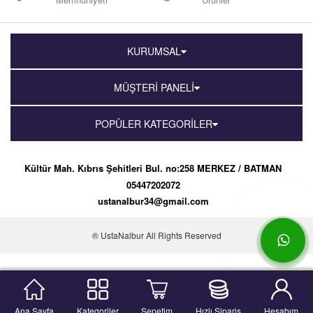
KURUMSAL
MÜŞTERİ PANELİ
POPÜLER KATEGORİLER
Kültür Mah. Kıbrıs Şehitleri Bul. no:258 MERKEZ / BATMAN
05447202072
ustanalbur34@gmail.com
® UstaNalbur All Rights Reserved
Ana Sayfa
Kategoriler
Sepetim
Hızlı Sipariş
Hesabım