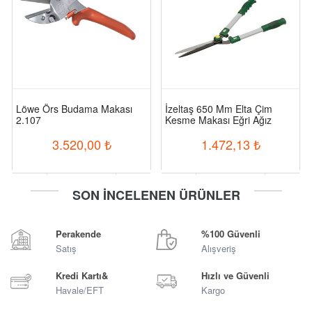
Löwe Örs Budama Makası
İzeltaş 650 Mm Elta Çim
2.107
Kesme Makası Eğri Ağız
3.520,00
₺
1.472,13
₺
-
+
-
+
SON İNCELENEN ÜRÜNLER
Sepete Ekle
Sepete Ekle
Perakende
%100 Güvenli
Satış
Alışveriş
Kredi Kartı&
Hızlı ve Güvenli
Havale/EFT
Kargo