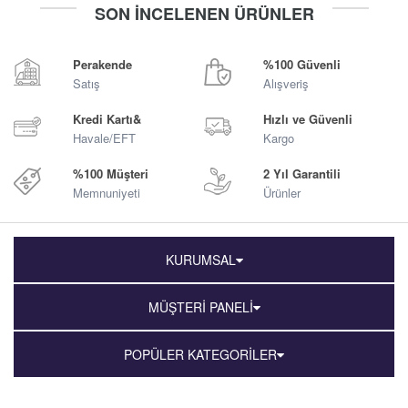
SON İNCELENEN ÜRÜNLER
Sepete Ekle
Sepete Ekle
Perakende
%100 Güvenli
Satış
Alışveriş
Kredi Kartı&
Hızlı ve Güvenli
Havale/EFT
Kargo
%100 Müşteri
2 Yıl Garantili
Memnuniyeti
Ürünler
KURUMSAL
MÜŞTERİ PANELİ
POPÜLER KATEGORİLER