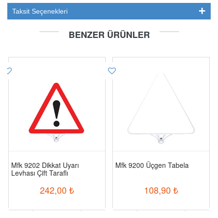
Taksit Seçenekleri
BENZER ÜRÜNLER
Mfk 9202 Dikkat Uyarı
Mfk 9200 Üçgen Tabela
Levhası Çift Taraflı
242,00
₺
108,90
₺
-
+
-
+