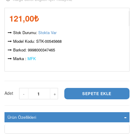
121,00
₺
Stok Durumu:
Stokta Var
Model Kodu: STK-00545668
Barkod: 9998000347465
Marka :
MFK
Adet
-
+
Ürün Özellikleri