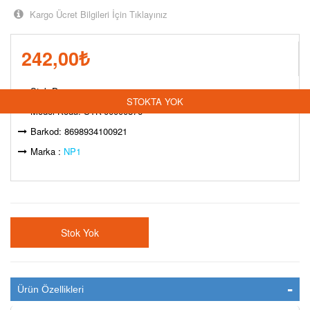
Kargo Ücret Bilgileri İçin Tıklayınız
242,00
₺
Stok Durumu:
STOKTA YOK
Model Kodu: STK-00000876
Barkod: 8698934100921
Marka :
NP1
Stok Yok
Ürün Özellikleri