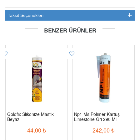
Taksit Seçenekleri
BENZER ÜRÜNLER
Goldfix Slikonize Mastik
Np1 Ms Polimer Kartuş
Beyaz
Limestone Gri 290 Ml
44,00
₺
242,00
₺