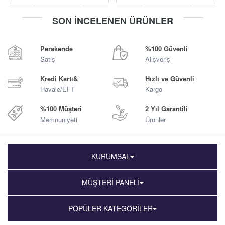
-
+
-
+
SON İNCELENEN ÜRÜNLER
Sepete Ekle
Sepete Ekle
Perakende
%100 Güvenli
Satış
Alışveriş
Kredi Kartı&
Hızlı ve Güvenli
Havale/EFT
Kargo
%100 Müşteri
2 Yıl Garantili
Memnuniyeti
Ürünler
KURUMSAL
MÜŞTERİ PANELİ
POPÜLER KATEGORİLER