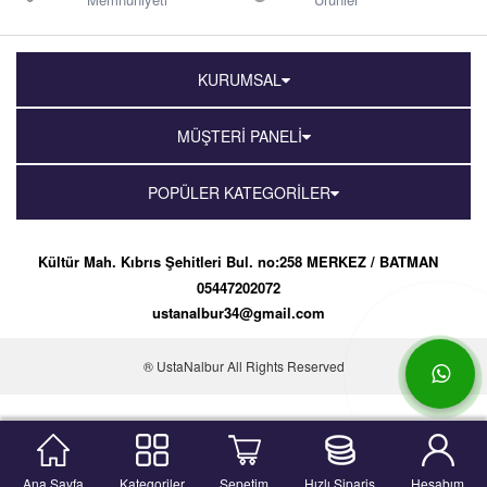
KURUMSAL
MÜŞTERİ PANELİ
POPÜLER KATEGORİLER
Kültür Mah. Kıbrıs Şehitleri Bul. no:258 MERKEZ / BATMAN
05447202072
ustanalbur34@gmail.com
® UstaNalbur All Rights Reserved
Ana Sayfa
Kategoriler
Sepetim
Hızlı Sipariş
Hesabım