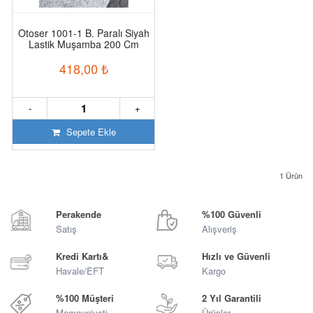
Otoser 1001-1 B. Paralı Siyah
Lastik Muşamba 200 Cm
418,00
₺
-
+
Sepete Ekle
1
Ürün
Perakende
%100 Güvenli
Satış
Alışveriş
Kredi Kartı&
Hızlı ve Güvenli
Havale/EFT
Kargo
%100 Müşteri
2 Yıl Garantili
Memnuniyeti
Ürünler