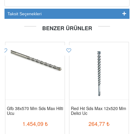
Taksit Seçenekleri
BENZER ÜRÜNLER
Gfb 38x570 Mm Sds Max Hilti
Red Hıt Sds Max 12x520 Mm
Ucu
Delici Uc
1.454,09
₺
264,77
₺