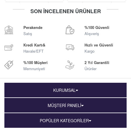
-
+
-
+
SON İNCELENEN ÜRÜNLER
Sepete Ekle
Sepete Ekle
Perakende
%100 Güvenli
Satış
Alışveriş
Kredi Kartı&
Hızlı ve Güvenli
Havale/EFT
Kargo
%100 Müşteri
2 Yıl Garantili
Memnuniyeti
Ürünler
KURUMSAL
MÜŞTERİ PANELİ
POPÜLER KATEGORİLER