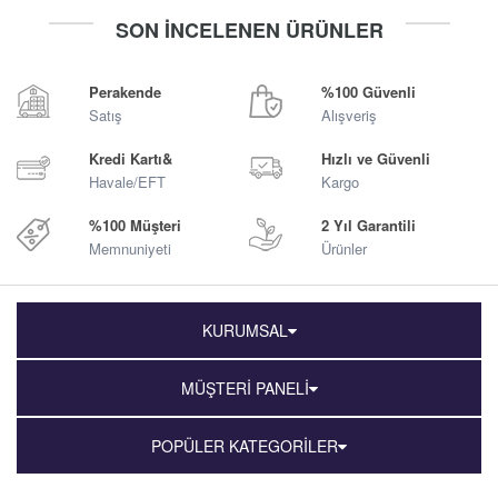
-
+
-
+
SON İNCELENEN ÜRÜNLER
Sepete Ekle
Sepete Ekle
Perakende
%100 Güvenli
Satış
Alışveriş
Kredi Kartı&
Hızlı ve Güvenli
Havale/EFT
Kargo
%100 Müşteri
2 Yıl Garantili
Memnuniyeti
Ürünler
KURUMSAL
MÜŞTERİ PANELİ
POPÜLER KATEGORİLER