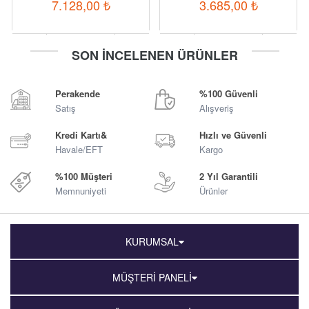
7.128,00
₺
3.685,00
₺
-
+
-
+
SON İNCELENEN ÜRÜNLER
Sepete Ekle
Sepete Ekle
Perakende
%100 Güvenli
Satış
Alışveriş
Kredi Kartı&
Hızlı ve Güvenli
Havale/EFT
Kargo
%100 Müşteri
2 Yıl Garantili
Memnuniyeti
Ürünler
KURUMSAL
MÜŞTERİ PANELİ