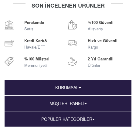
-
+
-
+
SON İNCELENEN ÜRÜNLER
Sepete Ekle
Sepete Ekle
Perakende
%100 Güvenli
Satış
Alışveriş
Kredi Kartı&
Hızlı ve Güvenli
Havale/EFT
Kargo
%100 Müşteri
2 Yıl Garantili
Memnuniyeti
Ürünler
KURUMSAL
MÜŞTERİ PANELİ
POPÜLER KATEGORİLER