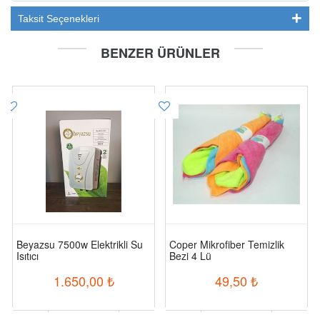
Taksit Seçenekleri
BENZER ÜRÜNLER
Beyazsu 7500w Elektrikli Su
Coper Mikrofiber Temizlik
Isıtıcı
Bezi 4 Lü
1.650,00
₺
49,50
₺