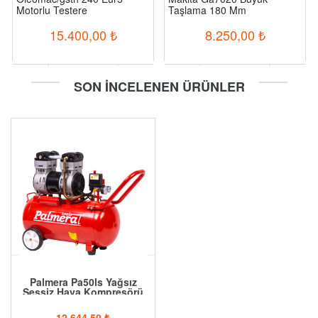
Motorlu Testere
Taşlama 180 Mm
15.400,00
₺
8.250,00
₺
-
+
-
+
SON İNCELENEN ÜRÜNLER
Sepete Ekle
Sepete Ekle
Palmera Pa50ls Yağsız
Sessiz Hava Kompresörü
12.644,50
₺