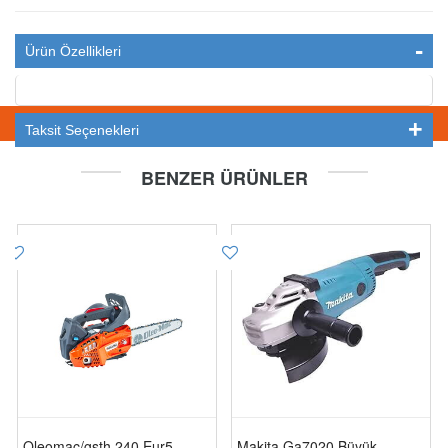
Ürün Özellikleri
STOKTA YOK
Taksit Seçenekleri
BENZER ÜRÜNLER
Oleomac/gsth 240 Eur5
Makita Ga7020 Büyük