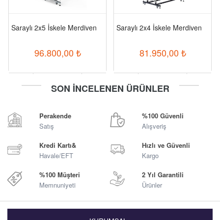
Saraylı 2x5 İskele Merdiven
Saraylı 2x4 İskele Merdiven
96.800,00
₺
81.950,00
₺
-
+
-
+
SON İNCELENEN ÜRÜNLER
Sepete Ekle
Sepete Ekle
Perakende
%100 Güvenli
Satış
Alışveriş
Kredi Kartı&
Hızlı ve Güvenli
Havale/EFT
Kargo
%100 Müşteri
2 Yıl Garantili
Memnuniyeti
Ürünler