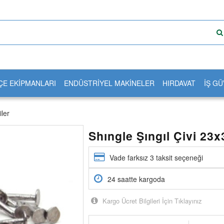
ÇE EKİPMANLARI
ENDÜSTRİYEL MAKİNELER
HIRDAVAT
İŞ GÜ
iler
Shıngle Şıngıl Çivi 23
Vade farksız 3 taksit seçeneği
24 saatte kargoda
Kargo Ücret Bilgileri İçin Tıklayınız