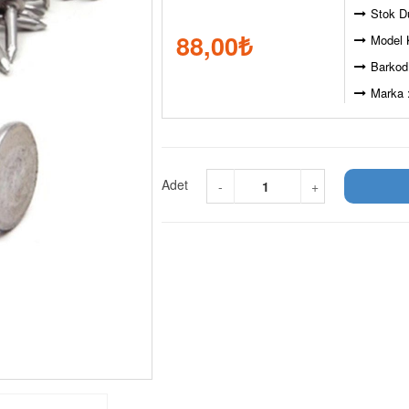
Stok D
88,00
₺
Model 
Barkod
Marka 
Adet
-
+