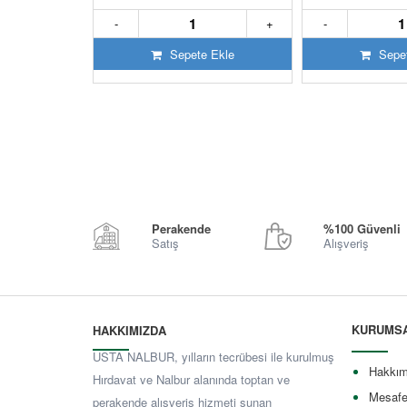
+
-
+
-
 Ekle
Sepete Ekle
Sepet
Perakende
%100 Güvenli
Satış
Alışveriş
KURUMS
HAKKIMIZDA
USTA NALBUR, yılların tecrübesi ile kurulmuş
Hakkım
Hırdavat ve Nalbur alanında toptan ve
Mesafe
perakende alışveriş hizmeti sunan