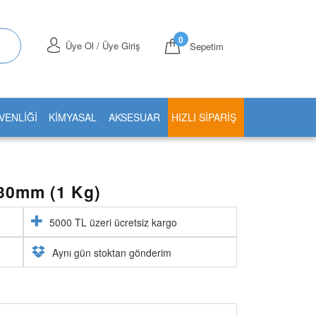
0
Üye Ol / Üye Giriş
Sepetim
VENLİĞİ
KİMYASAL
AKSESUAR
HIZLI SIPARIŞ
x30mm (1 Kg)
5000 TL üzeri ücretsiz kargo
Aynı gün stoktan gönderim