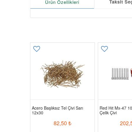
Taksit Se
Ürün Özellikleri
Acero Başlıksız Tel Çivi Sarı
Red Hıt Mx-47 1
12x30
Çelik Çivi
₺
82,50
₺
202,