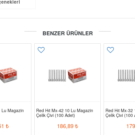
çenekleri
BENZER ÜRÜNLER
0 Lu Magazin
Red Hıt Mx-42 10 Lu Magazin
Red Hıt Mx-32 
Çelik Çivi (100 Adet)
Çelik Çivi (100
51
₺
186,89
₺
179