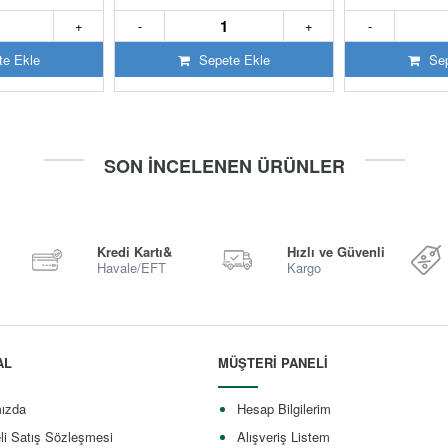
+
-
+
-
e Ekle
Sepete Ekle
Sep
SON İNCELENEN ÜRÜNLER
Kredi Kartı&
Hızlı ve Güvenli
Havale/EFT
Kargo
AL
MÜŞTERİ PANELİ
ızda
Hesap Bilgilerim
li Satış Sözleşmesi
Alışveriş Listem