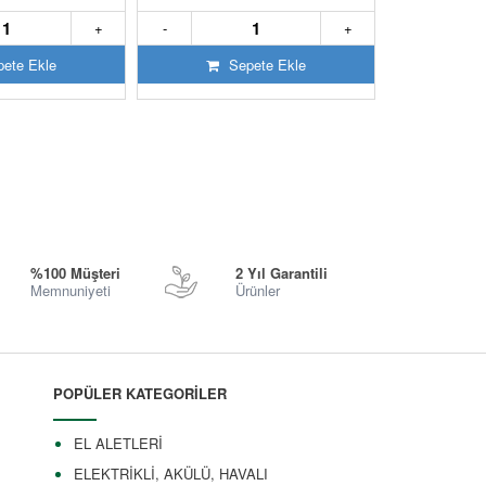
+
-
+
-
ete Ekle
Sepete Ekle
S
%100 Müşteri
2 Yıl Garantili
Memnuniyeti
Ürünler
POPÜLER KATEGORİLER
EL ALETLERİ
ELEKTRİKLİ, AKÜLÜ, HAVALI