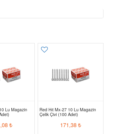
10 Lu Magazin
Red Hıt Mx-27 10 Lu Magazin
İnşaat Çivisi
 Adet)
Çelik Çivi (100 Adet)
,08
₺
171,38
₺
5