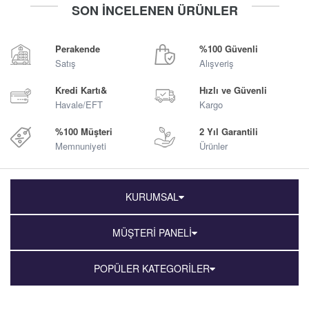
SON İNCELENEN ÜRÜNLER
Sepete Ekle
Sepete Ekle
Perakende
%100 Güvenli
Satış
Alışveriş
Kredi Kartı&
Hızlı ve Güvenli
Havale/EFT
Kargo
%100 Müşteri
2 Yıl Garantili
Memnuniyeti
Ürünler
KURUMSAL
MÜŞTERİ PANELİ
POPÜLER KATEGORİLER