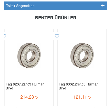
Taksit Seçenekleri
BENZER ÜRÜNLER
Fag 6207.2zr.c3 Rulman
Fag 6302.2rsr.c3 Rulman
Bilye
Bilye
214,28
₺
121,11
₺
-
+
-
+