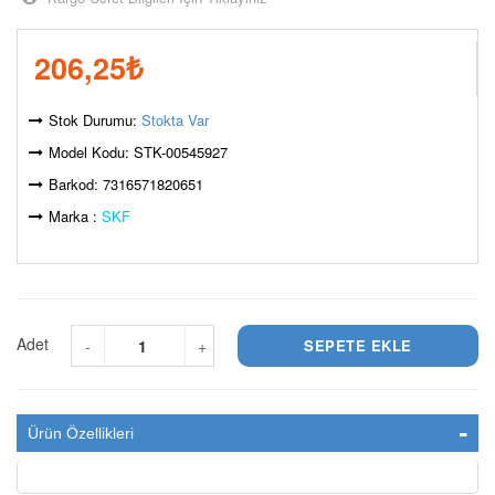
206,25
₺
Stok Durumu:
Stokta Var
Model Kodu: STK-00545927
Barkod: 7316571820651
Marka :
SKF
Adet
-
+
Ürün Özellikleri