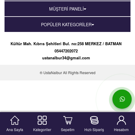
MÜŞTERİ PANELİ
POPÜLER KATEGORİLER
Kültür Mah. Kıbrıs Şehitleri Bul. no:258 MERKEZ / BATMAN
05447202072
ustanalbur34@gmail.com
® UstaNalbur All Rights Reserved
Ana Sayfa
Kategoriler
Sepetim
Hızlı Sipariş
Hesabım