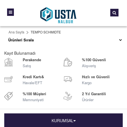
Ana Sayfa
TEMPO SCHMIDTE
Kayıt Bulunamadı
Perakende
%100 Güvenli
Satış
Alışveriş
Kredi Kartı&
Hızlı ve Güvenli
Havale/EFT
Kargo
%100 Müşteri
2 Yıl Garantili
Memnuniyeti
Ürünler
KURUMSAL