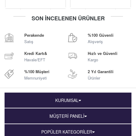
-
+
-
+
SON İNCELENEN ÜRÜNLER
Sepete Ekle
Sepete Ekle
Perakende
%100 Güvenli
Satış
Alışveriş
Kredi Kartı&
Hızlı ve Güvenli
Havale/EFT
Kargo
%100 Müşteri
2 Yıl Garantili
Memnuniyeti
Ürünler
KURUMSAL
MÜŞTERİ PANELİ
POPÜLER KATEGORİLER