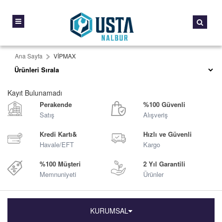
Ana Sayfa
VİPMAX
Kayıt Bulunamadı
Perakende
%100 Güvenli
Satış
Alışveriş
Kredi Kartı&
Hızlı ve Güvenli
Havale/EFT
Kargo
%100 Müşteri
2 Yıl Garantili
Memnuniyeti
Ürünler
KURUMSAL