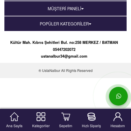
MÜŞTERİ PANELİ
POPÜLER KATEGORİLER
Kültür Mah. Kıbrıs Şehitleri Bul. no:258 MERKEZ / BATMAN
05447202072
ustanalbur34@gmail.com
® UstaNalbur All Rights Reserved
Ana Sayfa
Kategoriler
Sepetim
Hızlı Sipariş
Hesabım